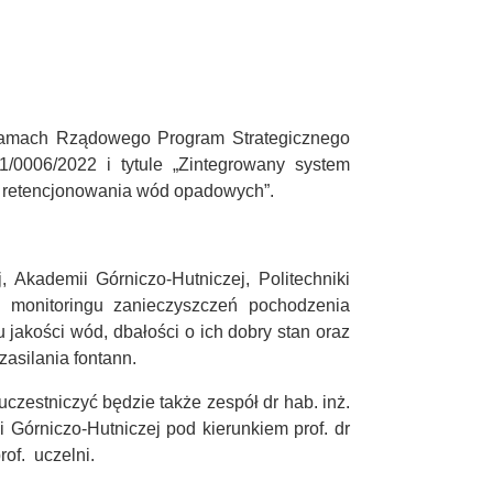
 w ramach Rządowego Program Strategicznego
0006/2022 i tytule „Zintegrowany system
h retencjonowania wód opadowych”.
 Akademii Górniczo-Hutniczej, Politechniki
 monitoringu zanieczyszczeń pochodzenia
 jakości wód, dbałości o ich dobry stan oraz
asilania fontann.
uczestniczyć będzie także zespół dr hab. inż.
 Górniczo-Hutniczej pod kierunkiem prof. dr
rof. uczelni.