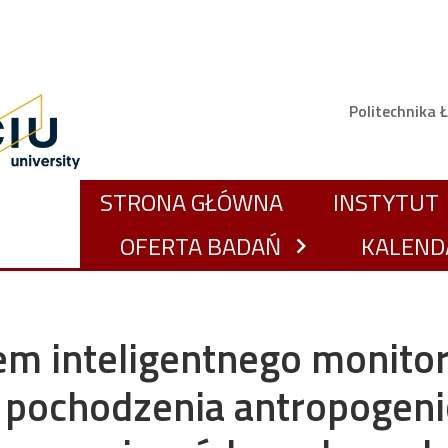
Górne 
Politechnika 
GŁÓWNA NAWIGACJA
STRONA GŁÓWNA
INSTYTUT
c
OFERTA BADAŃ
KALEND
chevron_right
m inteligentnego monitor
 pochodzenia antropogen