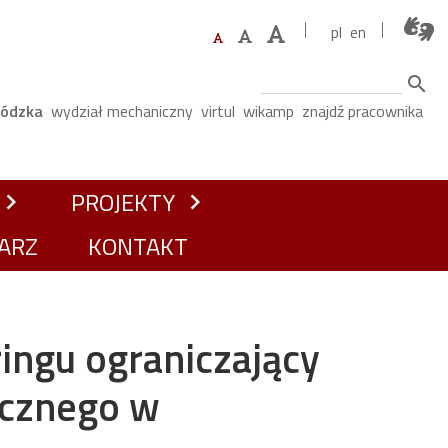
pl
en
Szukaj
menu
Łódzka
wydział mechaniczny
virtul
wikamp
znajdź pracownika
PROJEKTY
hevron_right
chevron_right
ARZ
KONTAKT
ingu ograniczający
icznego w