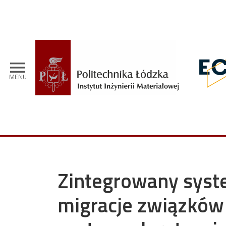
Przejdź do treści
menu
MENU
Zintegrowany syste
migracje związków