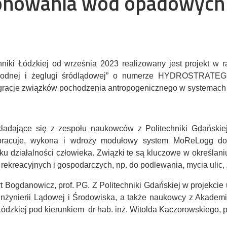
jonowania wód opadowych
techniki Łódzkiej od września 2023 realizowany jest projekt
 wodnej i żeglugi śródlądowej” o numerze HYDROSTRATEG1/
migracje związków pochodzenia antropogenicznego w systemac
ładające się z zespołu naukowców z Politechniki Gdańskiej,
opracuje, wykona i wdroży modułowy system MoReLogg do
u działalności człowieka. Związki te są kluczowe w określaniu
ekreacyjnych i gospodarczych, np. do podlewania, mycia ulic, z
rt Bogdanowicz, prof. PG. Z Politechniki Gdańskiej w projekcie 
 Inżynierii Lądowej i Środowiska, a także naukowcy z Akademii
 Łódzkiej pod kierunkiem
dr hab. inż. Witolda Kaczorowskiego, p