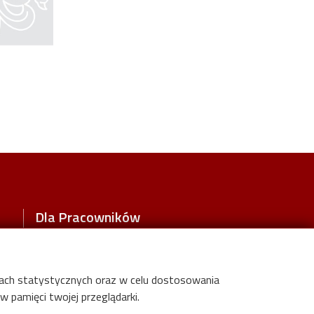
Dla Pracowników
Wikamp
Uczelniane Centrum Informatyczne
elach statystycznych oraz w celu dostosowania
Kalendarz akademicki
 pamięci twojej przeglądarki.