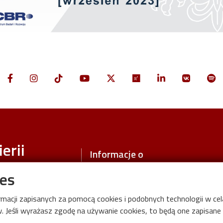
erii
Informacje o
Politechnika Łódzka
ies
zny
Wydział Mechaniczny
ormacji zapisanych za pomocą cookies i podobnych technologii w c
Biblioteka Politechniki Łódzkiej
 Jeśli wyrażasz zgodę na używanie cookies, to będą one zapisane w
Mapa kampusu 3D
-537 Łódź