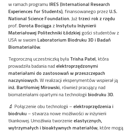
w ramach programu
IRES (International Research
Experiences for Students)
, finansowanego przez
U.S.
National Science Foundation
. Już
trzeci rok z rzędu
prof.
Dorota Bociąga
z
Instytutu Inżynierii
Materiałowej Politechniki Łódzkiej
gości studentów z
USA w swoim
Laboratorium Biodruku 3D i Badań
Biomateriałów
.
Tegoroczną uczestniczką była
Trisha Patel
, która
prowadziła badania nad
elektroprzędzonymi
materiałami do zastosowań w przeszczepach
naczyniowych
. W realizacji eksperymentów wspierał ją
inż. Bartłomiej Mirowski
, również pracujący nad
biomateriałami opartymi na technologii
biodruku 3D
.
🔬 Połączenie obu technologii –
elektroprzędzenia i
biodruku
– stwarza nowe możliwości w inżynierii
tkankowej. Umożliwia tworzenie
elastycznych,
wytrzymałych i bioaktywnych materiałów
, które mogą