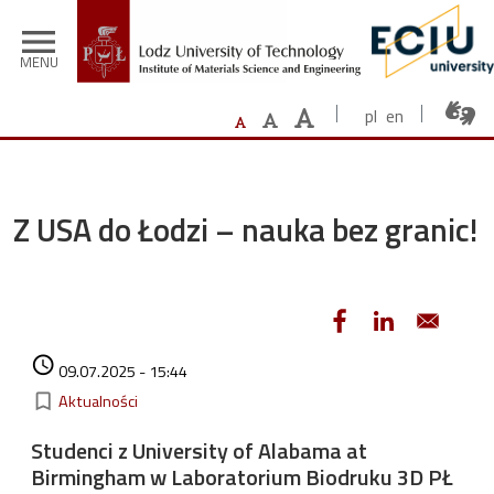
Skip to main content
menu
MENU
pl
en
Z USA do Łodzi – nauka bez granic!
Authored on
access_time
09.07.2025 - 15:44
Kategorie
bookmark_border
Aktualności
Studenci z University of Alabama at
Birmingham w Laboratorium Biodruku 3D PŁ